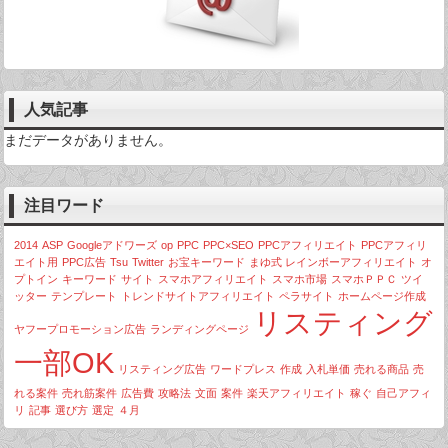
人気記事
まだデータがありません。
注目ワード
2014
ASP
Googleアドワーズ
op
PPC
PPC×SEO
PPCアフィリエイト
PPCアフィリ
エイト用
PPC広告
Tsu
Twitter
お宝キーワード
まゆ式 レインボーアフィリエイト
オ
プトイン
キーワード
サイト
スマホアフィリエイト
スマホ市場
スマホＰＰＣ
ツイ
ッター
テンプレート
トレンドサイトアフィリエイト
ペラサイト
ホームページ作成
リスティング
ヤフープロモーション広告
ランディングページ
一部OK
リスティング広告
ワードプレス
作成
入札単価
売れる商品
売
れる案件
売れ筋案件
広告費
攻略法
文面
案件
楽天アフィリエイト
稼ぐ
自己アフィ
リ
記事
選び方
選定
４月