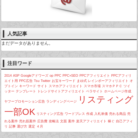
人気記事
まだデータがありません。
注目ワード
2014
ASP
Googleアドワーズ
op
PPC
PPC×SEO
PPCアフィリエイト
PPCアフィリ
エイト用
PPC広告
Tsu
Twitter
お宝キーワード
まゆ式 レインボーアフィリエイト
オ
プトイン
キーワード
サイト
スマホアフィリエイト
スマホ市場
スマホＰＰＣ
ツイ
ッター
テンプレート
トレンドサイトアフィリエイト
ペラサイト
ホームページ作成
リスティング
ヤフープロモーション広告
ランディングページ
一部OK
リスティング広告
ワードプレス
作成
入札単価
売れる商品
売
れる案件
売れ筋案件
広告費
攻略法
文面
案件
楽天アフィリエイト
稼ぐ
自己アフィ
リ
記事
選び方
選定
４月