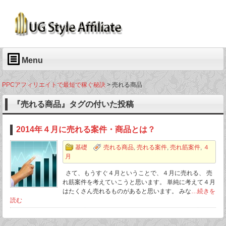
Menu
PPCアフィリエイトで最短で稼ぐ秘訣
>
売れる商品
『売れる商品』タグの付いた投稿
2014年４月に売れる案件・商品とは？
基礎
売れる商品
,
売れる案件
,
売れ筋案件
,
４
月
さて、もうすぐ４月ということで、４月に売れる、 売
れ筋案件を考えていこうと思います。 単純に考えて４月
はたくさん売れるものがあると思います。 みな
…続きを
読む