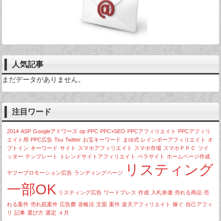
人気記事
まだデータがありません。
注目ワード
2014
ASP
Googleアドワーズ
op
PPC
PPC×SEO
PPCアフィリエイト
PPCアフィリ
エイト用
PPC広告
Tsu
Twitter
お宝キーワード
まゆ式 レインボーアフィリエイト
オ
プトイン
キーワード
サイト
スマホアフィリエイト
スマホ市場
スマホＰＰＣ
ツイ
ッター
テンプレート
トレンドサイトアフィリエイト
ペラサイト
ホームページ作成
リスティング
ヤフープロモーション広告
ランディングページ
一部OK
リスティング広告
ワードプレス
作成
入札単価
売れる商品
売
れる案件
売れ筋案件
広告費
攻略法
文面
案件
楽天アフィリエイト
稼ぐ
自己アフィ
リ
記事
選び方
選定
４月