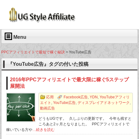
Menu
PPCアフィリエイトで最短で稼ぐ秘訣
>
YouTube広告
『YouTube広告』タグの付いた投稿
2016年PPCアフィリエイトで最大限に稼ぐ5ステップ
展開法
応用
Facebook広告
,
YDN
,
YouTubeアフィリ
エイト
,
YouTube広告
,
ディスプレイアドネットワーク
,
動画広告
どうもUGです。 久しぶりの更新です。 今年も残すと
ころあと2ヶ月となりました。 PPCアフィリエイトで
稼いでいる方や
…続きを読む